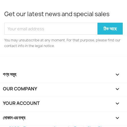
Get our latest news and special sales
You may unsubscribe at any moment. For that purpose, please find our
contact info in the legal notice.
পণ্য সমূহ

OUR COMPANY

YOUR ACCOUNT

দোকান এর তথ্য
keyboard_arrow_down