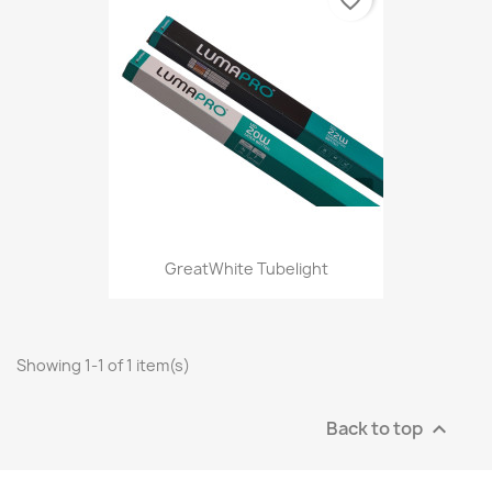
favorite_border
GreatWhite Tubelight
Showing 1-1 of 1 item(s)
Back to top
