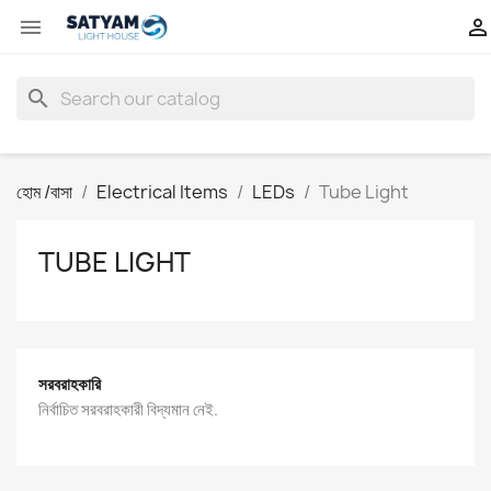


search
হোম /বাসা
Electrical Items
LEDs
Tube Light
TUBE LIGHT
সরবরাহকারি
নির্বাচিত সরবরাহকারী বিদ্যমান নেই.